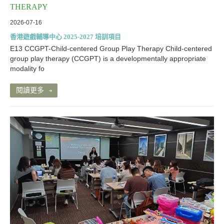
THERAPY
2026-07-16
香港遊戲輔導中心 2025-2027 培訓項目
E13 CCGPT-Child-centered Group Play Therapy Child-centered
group play therapy (CCGPT) is a developmentally appropriate
modality fo
閱讀更多