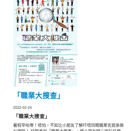
「職業大搜查」
2022-02-24
「職業大搜查」
暑假早咗嚟！唔怕，不如比小朋友了解吓唔同嘅職業究竟係做
乜㗎啦！ 快啲參加「職業大搜查」，俾小朋友開心咁玩住學