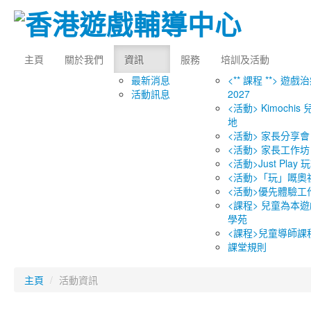
主頁
關於我們
資訊
服務
培訓及活動
最新消息
<** 課程 **> 遊戲
活動訊息
2027
<活動> Kimochi
地
<活動> 家長分享會
<活動> 家長工作坊
<活動>Just Play
<活動>「玩」嘅奧
<活動>優先體驗工
<課程> 兒童為本遊
學苑
<課程>兒童導師課
課堂規則
主頁
/
活動資訊