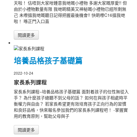
天啦！ 估唔到大家咁鍾意我哋嘅小禮物 多謝大家嘅厚愛!! 但
由於小禮物數量有限 我哋啲精美又神秘嘅小禮物已經所剩無
己 未嚟搵我哋嘅聽日記得把握最後機會!! 快啲嚟C16搵我哋
啦！ 喺正門入口直
閱讀更多
培養品格孩子基礎篇
2022-10-24
家長系列課程
家長系列課程–培養品格孩子基礎篇 面對着孩子的任性無從入
手？ 為什麼孩子總聽不到父母的話？ 如何在與孩子相處時平
衡權力與自由？ 若家長希望更有效培育孩子正向行為的習慣
和良好品格，快來報名參加我們的家長系列課程吧！ -掌握實
用的教育原則，幫助父母與子
閱讀更多