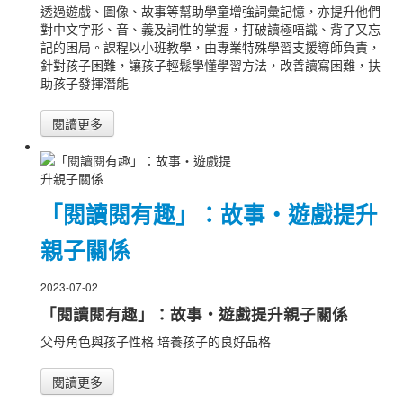
透過遊戲、圖像、故事等幫助學童增強詞彙記憶，亦提升他們
對中文字形、音、義及詞性的掌握，打破讀極唔識、背了又忘
記的困局。課程以小班教學，由專業特殊學習支援導師負責，
針對孩子困難，讓孩子輕鬆學懂學習方法，改善讀寫困難，扶
助孩子發揮潛能
閱讀更多
「閱讀閱有趣」：故事・遊戲提升
親子關係
2023-07-02
「閱讀閱有趣」：故事・遊戲提升親子關係
父母角色與孩子性格 培養孩子的良好品格
閱讀更多