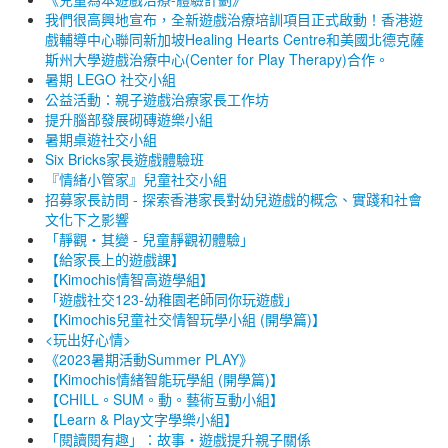
我們很高興地宣布，全新遊戲治療培訓項目正式啟動！香港遊
戲輔導中心聯同新加坡Healing Hearts Centre和美國北德克薩
斯州大學遊戲治療中心(Center for Play Therapy)合作。
暑期 LEGO 社交小組
公益活動：親子遊戲治療家長工作坊
提升腦部發展砌磚遊樂小組
暑期桌遊社交小組
Six Bricks家長遊戲體驗班
『情緒小管家』兒童社交小組
招募家長訪問 - 探索香港家長對幼兒遊戲的概念、實踐和社會
文化下之影響
「靜觀‧其變 - 兒童靜觀初體驗」
【給家長上的遊戲課】
【Kimochis情智高遊學組】
「遊戲社交123-幼稚園老師同你玩遊戲」
【Kimochis兒童社交情智玩學小組 (開學篇)】
<玩出好心情>
《2023暑期活動Summer PLAY》
【Kimochis情緒智能玩學組 (開學篇)】
【CHILL。SUM。動。藝術互動小組】
【Learn & Play文字學樂小組】
「閱讀閱有趣」：故事・遊戲提升親子關係