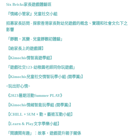
Six Bricks家長遊戲體驗班
『情緒小管家』兒童社交小組
招募家長訪問 - 探索香港家長對幼兒遊戲的概念、實踐和社會文化下之
影響
「靜觀‧其變 - 兒童靜觀初體驗」
【給家長上的遊戲課】
【Kimochis情智高遊學組】
「遊戲社交123-幼稚園老師同你玩遊戲」
【Kimochis兒童社交情智玩學小組 (開學篇)】
<玩出好心情>
《2023暑期活動Summer PLAY》
【Kimochis情緒智能玩學組 (開學篇)】
【CHILL。SUM。動。藝術互動小組】
【Learn & Play文字學樂小組】
「閱讀閱有趣」：故事・遊戲提升親子關係