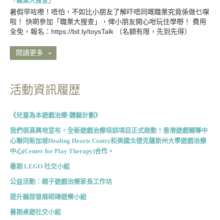
「職業大搜查」
暑假早咗嚟！唔怕，不如比小朋友了解吓唔同嘅職業究竟係做乜㗎
啦！ 快啲參加「職業大搜查」，俾小朋友開心咁玩住學嘢！ 費用
全免，報名：https://bit.ly/toysTalk （名額有限，先到先得）
閱讀更多
活動資訊履歴
《兒童為本遊戲治療-體驗計劃》
我們很高興地宣布，全新遊戲治療培訓項目正式啟動！香港遊戲輔導中
心聯同新加坡Healing Hearts Centre和美國北德克薩斯州大學遊戲治療
中心(Center for Play Therapy)合作。
暑期 LEGO 社交小組
公益活動：親子遊戲治療家長工作坊
提升腦部發展砌磚遊樂小組
暑期桌遊社交小組