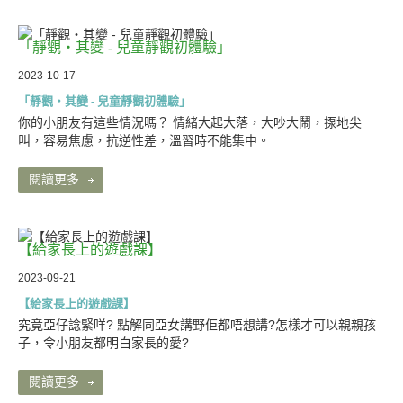
「靜觀‧其變 - 兒童靜觀初體驗」
2023-10-17
「靜觀‧其變 - 兒童靜觀初體驗」
你的小朋友有這些情況嗎？ 情緒大起大落，大吵大鬧，揼地尖
叫，容易焦慮，抗逆性差，溫習時不能集中。
閱讀更多
【給家長上的遊戲課】
2023-09-21
【給家長上的遊戲課】
究竟亞仔諗緊咩? 點解同亞女講野佢都唔想講?怎樣才可以親親孩
子，令小朋友都明白家長的愛?
閱讀更多